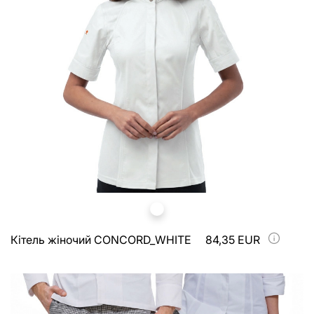
Кітель жіночий CONCORD_WHITE
84,35 EUR