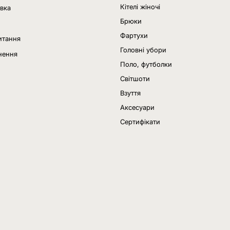
Кітелі жіночі
авка
Брюки
Фартухи
итання
Головні убори
нення
Поло, футболки
Світшоти
Взуття
Аксесуари
Сертифікати