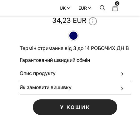
0
Мій
UK
EUR
Фартух OREGON_NAVY
кошик
34,23 EUR
Термін отримання від 3 до 14 РОБОЧИХ ДНІВ
Гарантований швидкий обмін
Опис продукту
Як замовити вишивку
У КОШИК