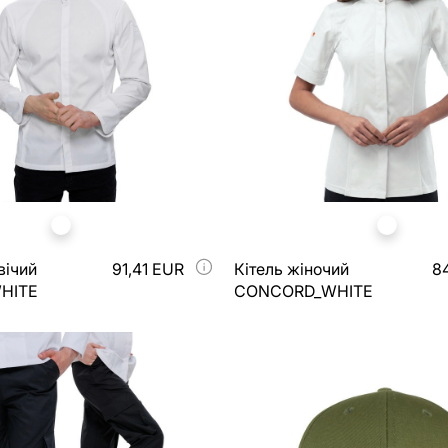
вічий
91,41 EUR
Кітель жіночий
8
HITE
CONCORD_WHITE