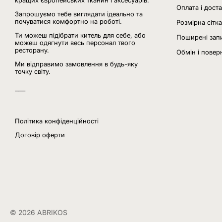
кращих європейських тканин і аксесуарів.
Оплата і дост
Запрошуємо тебе виглядати ідеально та
почуватися комфортно на роботі.
Розмірна сітка
Ти можеш підібрати китель для себе, або
Поширені зап
можеш одягнути весь персонал твого
ресторану.
Обмін і повер
Ми відправимо замовлення в будь-яку
точку світу.
___
Політика конфіденційності
Договір оферти
© 2026 ABRIKOS