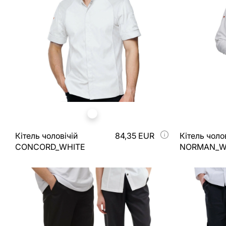
Кітель чоловічій
84,35 EUR
Кітель чоло
CONCORD_WHITE
NORMAN_W