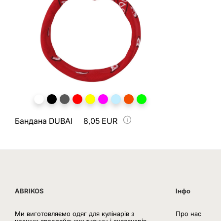
Бандана DUBAI
8,05 EUR
ABRIKOS
Інфо
Ми виготовляємо одяг для кулінарів з
Про нас