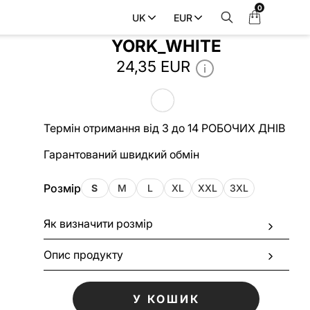
0
Мій
UK
EUR
Поло чоловіче NEW
кошик
YORK_WHITE
24,35 EUR
Термін отримання від 3 до 14 РОБОЧИХ ДНІВ
Гарантований швидкий обмін
Розмір
S
M
L
XL
XXL
3XL
Як визначити розмір
Опис продукту
У КОШИК