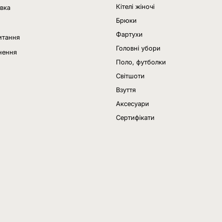
Кітелі жіночі
авка
Брюки
Фартухи
итання
Головні убори
нення
Поло, футболки
Світшоти
Взуття
Аксесуари
Сертифікати