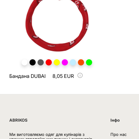
Бандана DUBAI
8,05 EUR
ABRIKOS
Інфо
Ми виготовляємо одяг для кулінарів з
Про нас