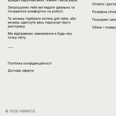
кращих європейських тканин і аксесуарів.
Оплата і дост
Запрошуємо тебе виглядати ідеально та
почуватися комфортно на роботі.
Розмірна сітка
Ти можеш підібрати китель для себе, або
Поширені зап
можеш одягнути весь персонал твого
ресторану.
Обмін і повер
Ми відправимо замовлення в будь-яку
точку світу.
___
Політика конфіденційності
Договір оферти
© 2026 ABRIKOS