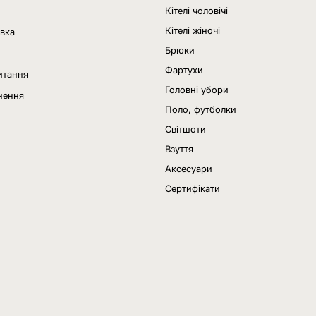
Кітелі чоловічі
Кітелі жіночі
авка
Брюки
Фартухи
итання
Головні убори
нення
Поло, футболки
Світшоти
Взуття
Аксесуари
Сертифікати