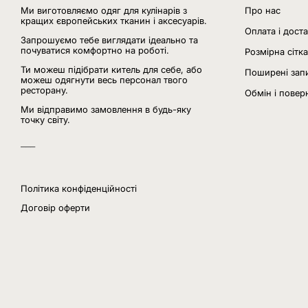
Ми виготовляємо одяг для кулінарів з
Про нас
кращих європейських тканин і аксесуарів.
Оплата і дост
Запрошуємо тебе виглядати ідеально та
почуватися комфортно на роботі.
Розмірна сітка
Ти можеш підібрати китель для себе, або
Поширені зап
можеш одягнути весь персонал твого
ресторану.
Обмін і повер
Ми відправимо замовлення в будь-яку
точку світу.
___
Політика конфіденційності
Договір оферти