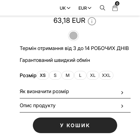
0
Мій
UK
EUR
Світшот MICHIGAN_GRAY
кошик
63,18 EUR
Термін отримання від 3 до 14 РОБОЧИХ ДНІВ
Гарантований швидкий обмін
Розмір
XS
S
M
L
XL
XXL
Як визначити розмір
Опис продукту
У КОШИК