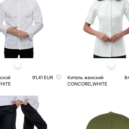
ской
91,41 EUR
Китель женский
8
HITE
CONCORD_WHITE