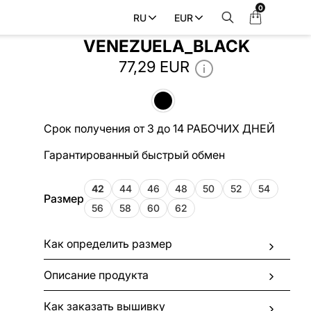
0
Моя
RU
EUR
Китель мужской
корзина
VENEZUELA_BLACK
77,29 EUR
Срок получения от 3 до 14 РАБОЧИХ ДНЕЙ
Гарантированный быстрый обмен
42
44
46
48
50
52
54
Размер
56
58
60
62
Как определить размер
Описание продукта
Как заказать вышивку